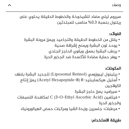
وصف
سيروم ليلي مضاد للشيخوخة والخطوط الدقيقة يحتوي على
ريتنول بنسبة 0.3% مناسب للمبتدئين
الفوائد:
• يقلل من الخطوط الدقيقة والتجاعيد ويعزز مرونة البشرة
• يوحد لون البشرة ويمنح إشراقة صحية
• يرطب البشرة بعمق ويقوي الحاجز الجلدي
• يوفر حماية مضادة للأكسدة ضد الجذور الحرة
المكونات:
• ريتينول ليبوزومي (Liposomal Retinol) لتجديد البشرة بلطف
• أستيل هيكساببتيد-8 (Acetyl Hexapeptide-8) يعزز إنتاج
الكولاجين
• سيراميد يعزز حاجز البشرة
• فيتامين C (3-O-Ethyl Ascorbic Acid) لمكافحة التصبغات
والجذور الحرة
• مرطبات: جلسرين وزبدة الشيا ومركبات حمض الهيالورونيك
طريقة الاستخدام: