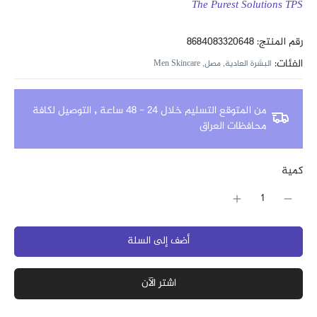
The Purest Solutions TPS
رقم المنتج: 8684083320648
الفئات:
البشرة العادية,
مصل,
Men Skincare
من المتوقع التسليم خلال 24 - 48 ساعة
,
التوصيل لكافة
محافظات العراق
كمية
أضف إلى السلة
اشتر الآن