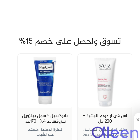
تسوق واحصل على خصم 15%
اس في ار مرمم للبشرة -
بانوكسيل غسول بينزويل
×
200 مل
بيروكسايد ٤٪؜ -١٧٠غم
جفاف الجلد,
البشرة الحساسة,
البشرة الدهنية,
منظف,
Creams,
مرطب,
Safe Skincare
حَبُّ الشّبَاب