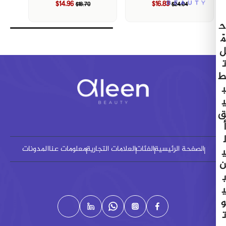
$14.96
$16.83
$18.70
$24.04
ح
مّ
ل
ت
ط
ب
ي
ق
أ
ل
الصفحة الرئيسية
الفئات
العلامات التجارية
معلومات عنا
المدونات
ي
ن
ب
ي
و
ت