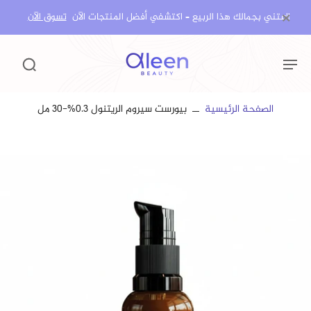
×
اعتني بجمالك هذا الربيع – اكتشفي أفضل المنتجات الآن!
تسوق الآن
الصفحة الرئيسية
بيورست سيروم الريتنول 0.3%-30 مل