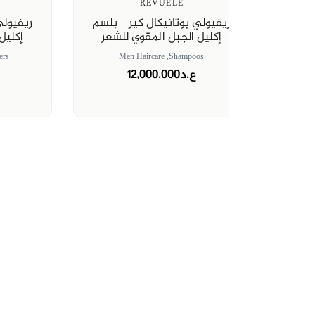
REVUELE
جالي
ريفيولي بوتانيكال كير - بلسم
ريفيولي
إكليل الجبل المقوي للشعر
إكليل
rs,
Men Haircare
Shampoos,
ع.د12,000.000