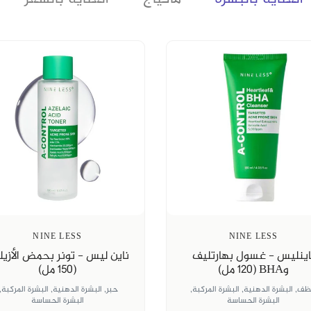
BEESLINE
BEESLINE
بيزلين - كريم ألترا سكرين
بيزلين - صابونة العسل المر
حاجب غير مرئي للشمس +SPF
، 60 غرام
50 (50 مل)
مرطب,
جفاف الجلد
واقي الشمس
$3.62