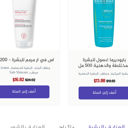
بايوديرما غسول للبشرة
اس في ار مرمم للبشرة - 200 مل
مختلطة والدهنية ٥٠٠ مل
جفاف الجلد,
البشرة الحساسة,
Creams,
مرطب,
Safe Skincare
بشرة المركبة,
منظف,
البشرة الدهنية
$16.82
$24.02
$13.88
$19.83
أضف إلى السلة
أضف إلى السلة
العناية بالبشرة
ماكياج
العناية بالشعر