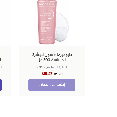
بايوديرما غسول للبشرة
الحساسة ٥٠٠ مل
ال
البشرة الحساسة,
منظف
ال
$16.47
$20.59
إنتهى من المخزن