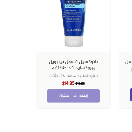
بانوكسيل غسول بينزويل
بيروكسايد ٤٪؜ -١٧٠غم
البشرة الدهنية,
منظف,
حَبُّ الشّبَاب
$14.95
$18.69
إنتهى من المخزن