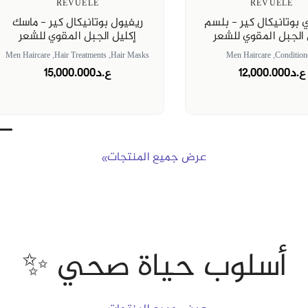
REVUELE
REVUELE
 بوتانيكال كير - بلسم
ريفيول بوتانيكال كير - ماسك
 الجبل المقوي للشعر
إكليل الجبل المقوي للشعر
Men Haircare
Hair Treatments,
Hair Masks,
Men Haircare
Conditione
ع.د12,000.000
ع.د15,000.000
عرض جميع المنتجات
أسلوب حياة صحي ✨