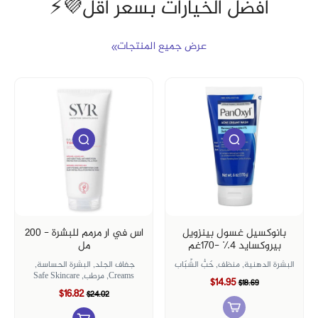
أفضل الخيارات بسعر أقل💜⚡
عرض جميع المنتجات
بانوكسيل غسول بينزويل
اس في ار مرمم للبشرة - 200
بيروكسايد ٤٪؜ -١٧٠غم
مل
البشرة الدهنية,
منظف,
حَبُّ الشّبَاب
جفاف الجلد,
البشرة الحساسة,
Creams,
مرطب,
Safe Skincare
$14.95
$18.69
$16.82
$24.02