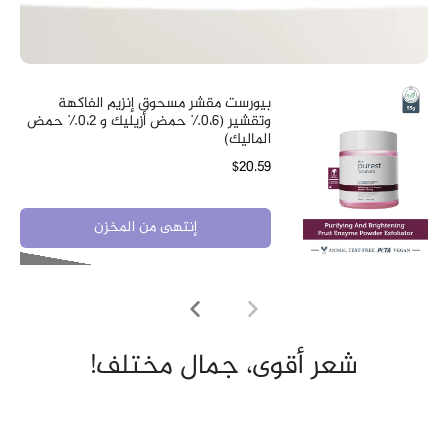
بيورست مقشر مسحوق إنزيم الفاكهة
وتقشير (0،6٪ حمض أزيليك و 0،2٪ حمض
الماليك)
$20.59
إنتهى من المخزن
شعر أقوى، جمال مختلف!