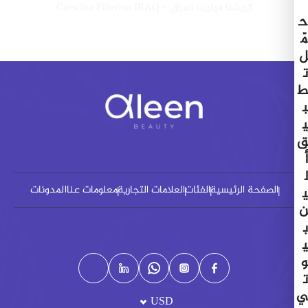
كريشنا فيلرينا العراق - Crescina Fillerina IRAQ
ح
مّ
ل
ت
ط
ب
ي
ق
أ
ل
الصفحة الرئيسية
الفئات
العلامات التجارية
معلومات عنا
المدونات
ي
ن
ب
ي
و
ت
ي
USD