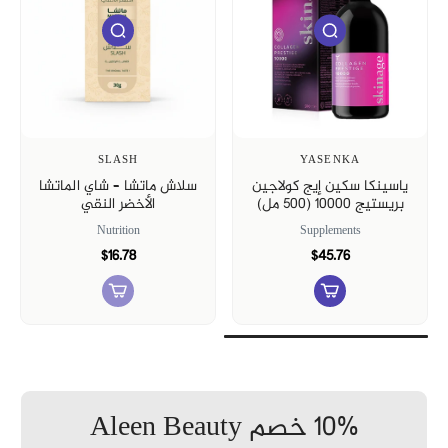
SLASH
YASENKA
ياسينكا سكين إيج كولاجين
سلاش ماتشا – شاي الماتشا
بريستيج 10000 (500 مل)
الأخضر النقي
Nutrition
Supplements
$16.78
$45.76
10% خصم Aleen Beauty