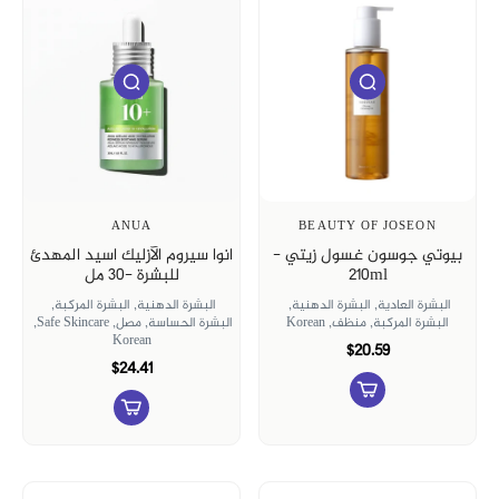
ANUA
BEAUTY OF JOSEON
بيوتي جوسون غسول زيتي -
انوا سيروم الآزليك اسيد المهدئ
210ml
للبشرة -30 مل
البشرة العادية,
البشرة الدهنية,
البشرة الدهنية,
البشرة المركبة,
البشرة المركبة,
منظف,
Korean
البشرة الحساسة,
مصل,
Safe Skincare,
Korean
$20.59
$24.41