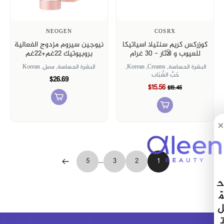
NEOGEN
COSRX
كوزركس كريم سنتيلا اسياتيكا
نيوجين سيروم مزدوج الفعالية
للعيوب و الآثار - 30 غرام
بروبيوتيك 22غم+22غم
البشرة الحساسة,
Creams,
Korean,
البشرة الحساسة,
مصل,
Korean
حَبُّ الشّبَاب
$26.69
$15.56
$19.45
×
5
…
3
2
1
ح
مّ
ل
ت