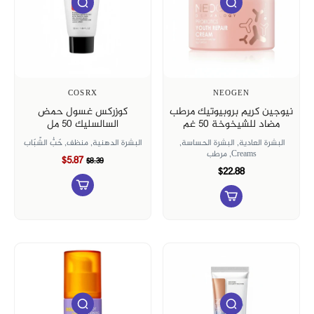
COSRX
NEOGEN
نيوجين كريم بروبيوتيك مرطب
كوزركس غسول حمض
مضاد للشيخوخة 50 غم
السالسليك ٥٠ مل
البشرة العادية,
البشرة الحساسة,
البشرة الدهنية,
منظف,
حَبُّ الشّبَاب
Creams,
مرطب
$5.87
$8.39
$22.88