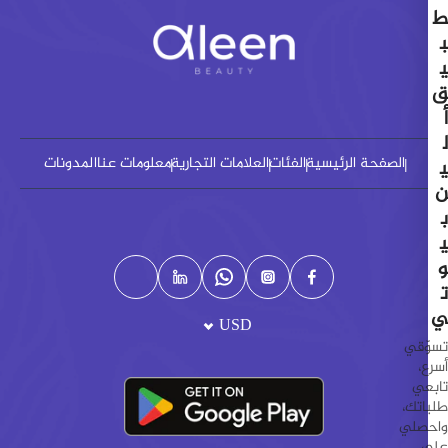
ط
ب
ي
ق
أ
ل
الصفحة الرئيسية
الفئات
العلامات التجارية
معلومات عنا
المدونات
ي
ن
ب
ي
و
ت
ي
USD
تسوّقي
أسرع،
تابعي
طلباتك،
واحصلي
على