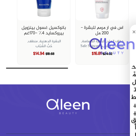
اس في ار مرمم للبشرة -
بانوكسيل غسول بينزويل
×
200 مل
بيروكسايد ٤٪؜ -١٧٠غم
جفاف الجلد,
البشرة الحساسة,
البشرة الدهنية,
منظف,
Creams,
مرطب,
Safe Skincare
حَبُّ الشّبَاب
$14.94
$16.81
$18.68
$24.02
ح
مّ
ل
ت
ط
ب
ي
ق
أ
ل