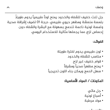
وصف
جل تنت خفيف للشفاه والخدود يمنح لوناً طبيعياً يدوم طويلاً
بلمسة منعشة ومظهر حيوي طبيعي. درجة 01 تضيف إشراقة صحية
ولمسة لونية ناعمة تندمج بسهولة مع البشرة والشفاه دون
إحساس لزج، مما يجعلها مثالية للاستخدام اليومي.
الفوائد:
• لون طبيعي يدوم لفترة طويلة
• مناسب للشفاه والخدود
• قوام خفيف غير لزج
• يمنح مظهراً صحياً ومشرقاً
• سهل الدمج ويمكن بناء اللون تدريجياً
المكونات / المواد الأساسية:
• جل مائي
• أصباغ لونية
• مواد مرطبة