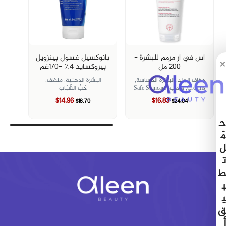
اس في ار مرمم للبشرة -
بانوكسيل غسول بينزويل
×
200 مل
بيروكسايد ٤٪؜ -١٧٠غم
جفاف الجلد,
البشرة الحساسة,
البشرة الدهنية,
منظف,
Creams,
مرطب,
Safe Skincare
حَبُّ الشّبَاب
$14.96
$16.83
$18.70
$24.04
ح
مّ
ل
ت
ط
ب
ي
ق
أ