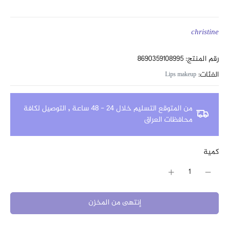
christine
رقم المنتج: 8690359108995
الفئات:
Lips makeup
من المتوقع التسليم خلال 24 - 48 ساعة
,
التوصيل لكافة
محافظات العراق
كمية
إنتهى من المخزن