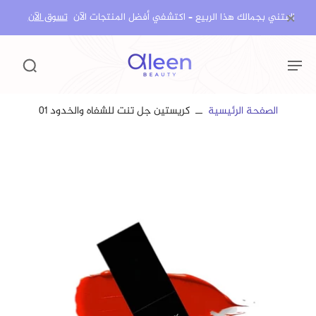
×
اعتني بجمالك هذا الربيع – اكتشفي أفضل المنتجات الآن!
تسوق الآن
الصفحة الرئيسية
كريستين جل تنت للشفاه والخدود 01