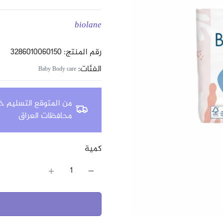
biolane
رقم المنتج: 3286010060150
الفئات:
Baby Body care
من المتوقع التسليم خلال 24 - 8
محافظات العراق
كمية