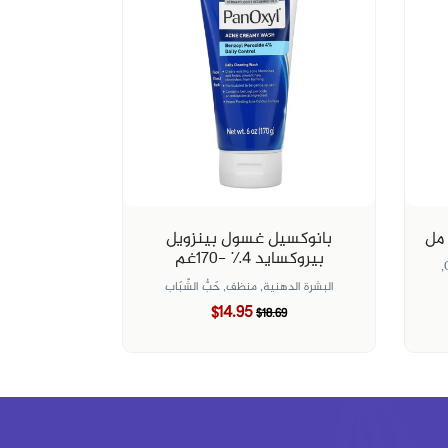
بانوكسيل غسول بينزويل
بيروكسايد ٤٪؜ -١٧٠غم
البشرة الدهنية,
منظف,
حَبُّ الشّبَاب
$14.95
$18.69