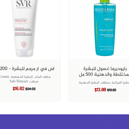
بايوديرما غسول للبشرة
اس في ار مرمم للبشرة - 200 مل
مختلطة والدهنية ٥٠٠ مل
جفاف الجلد,
البشرة الحساسة,
Creams,
مرطب,
Safe Skincare
بشرة المركبة,
منظف,
البشرة الدهنية
$16.82
$24.02
$13.88
$19.83