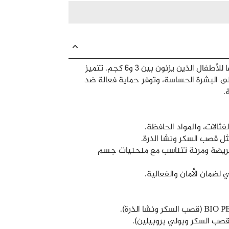
حفاضات رقم 2 مصممة خصيصًا للأطفال الذين يزنون بين 3 و6 كجم. تتميز
لى البشرة الحساسة، وتوفر حماية فعالة ضد
فثالات، والمواد الحافظة.
 قصب السكر ونشا الذرة.
يضة ومرنة تتناسب مع منحنيات جسم
لضمان الأمان والفعالية.