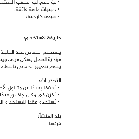
• لبّ ناعم: لب الخشب المعتمد من FSC
• حبيبات ماصة فائقة:
• طبقة خارجية:
طريقة الاستخدام:
يُستخدم الحفاض عند الحاجة 
مؤخرة الطفل بشكل مريح، ويتم 
يُنصح بتغيير الحفاض بانتظا
التحذيرات:
• يُحفظ بعيدًا عن متناول الأ
• يُخزن في مكان جاف وبعيدًا
• يُستخدم فقط للاستخدام ال
بلد المنشأ:
فرنسا