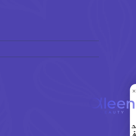
×
ح
مّ