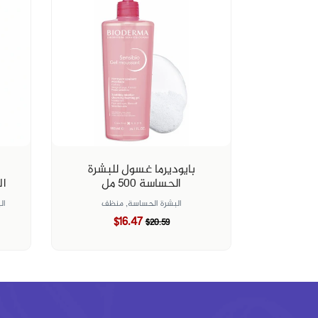
بايوديرما غسول للبشرة
الحساسة ٥٠٠ مل
ال
البشرة الحساسة,
منظف
ال
$16.47
$20.59