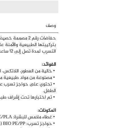
وصف
بتركيبتها الطبيعية والآمنة ع
التسرب لمدة تصل إلى 12 ساعة.
الفوائد:
• خالية من العطور، اللاتكس، ال
• مصنوعة من مواد طبيعية مثل
• تحتوي على حواجز تسرب عر
الطفل.
• تم اختبارها تحت إشراف طبي 
المكونات:
• غطاء ملامس للبشرة: BIO PE/PLA (قصب السكر ونشا الذرة).
• حواجز تسرب: BIO PE/PP (قصب السكر وبولي بروبيلين).