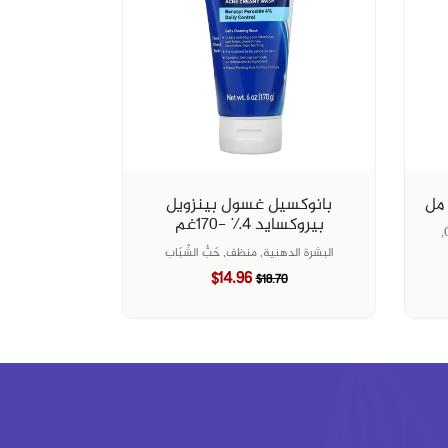
بانوكسيل غسول بينزويل
بيروكسايد ٤٪؜ -١٧٠غم
البشرة الدهنية,
منظف,
حَبُّ الشّبَاب
$14.96
$18.70