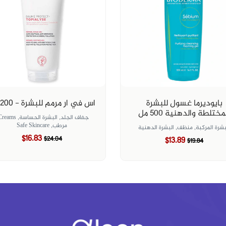
بايوديرما غسول للبشرة
اس في ار مرمم للبشرة - 200 مل
مختلطة والدهنية ٥٠٠ مل
جفاف الجلد,
البشرة الحساسة,
Creams,
مرطب,
Safe Skincare
بشرة المركبة,
منظف,
البشرة الدهنية
$16.83
$24.04
$13.89
$19.84