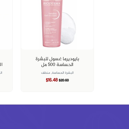
بايوديرما غسول للبشرة
الحساسة ٥٠٠ مل
ال
البشرة الحساسة,
منظف
ال
$16.48
$20.60