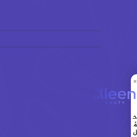
×
ح
مّ
ل