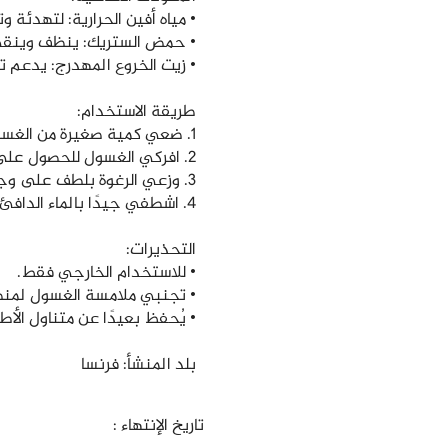
• مياه أفين الحرارية: لتهدئة و
• حمض الستريك: ينظف وينقي 
• زيت الخروع المهدرج: يدعم 
طريقة الاستخدام:
1. ضعي كمية صغيرة من الغسول على راحة يدك.
2. افركي الغسول للحصول على رغوة خفيفة.
3. وزعي الرغوة بلطف على وجهك باستخدام حركات دائرية.
4. اشطفي جيدًا بالماء الدافئ حتى تتخلصي من جميع بقايا الغسول.
التحذيرات:
• للاستخدام الخارجي فقط.
• تجنبي ملامسة الغسول لمنط
• يُحفظ بعيدًا عن متناول الأط
بلد المنشأ: فرنسا
تاريخ الإنتهاء :