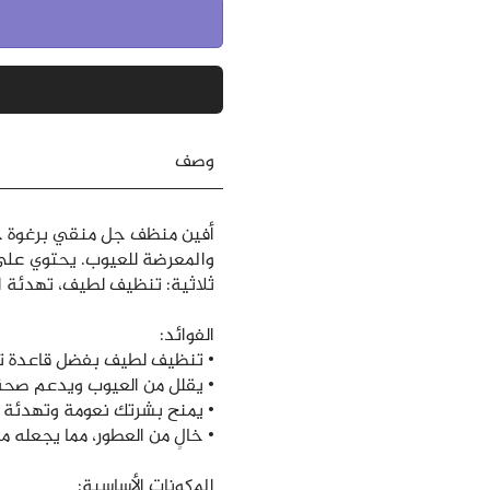
وصف
أفين منظف جل منقي برغوة خ
والمعرضة للعيوب. يحتوي على 
ثلاثية: تنظيف لطيف، تهدئة ال
الفوائد:
• تنظيف لطيف بفضل قاعدة 
• يقلل من العيوب ويدعم صحة
• يمنح بشرتك نعومة وتهدئة بفض
• خالٍ من العطور، مما يجعله من
المكونات الأساسية: