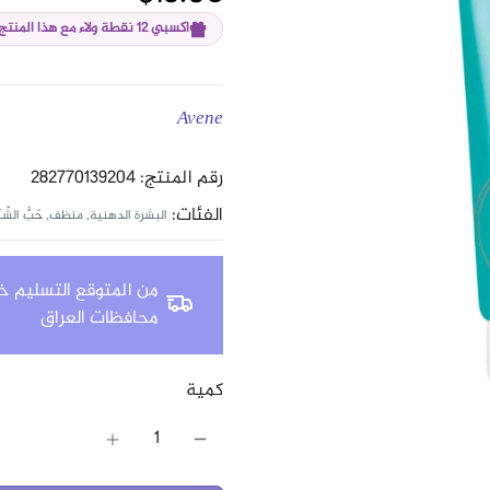
اكسبي 12 نقطة ولاء مع هذا المنتج
Avene
رقم المنتج: 282770139204
الفئات:
البشرة الدهنية,
منظف,
حَبُّ الشّ
من المتوقع التسليم خلال 24 - 8
محافظات العراق
كمية