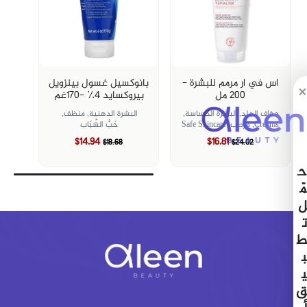
اس في ار مرمم للبشرة -
بانوكسيل غسول بينزويل
×
200 مل
بيروكسايد ٤٪؜ -١٧٠غم
جفاف الجلد,
البشرة الحساسة,
البشرة الدهنية,
منظف,
Creams,
مرطب,
Safe Skincare
حَبُّ الشّبَاب
$14.94
$16.81
$18.68
$24.02
ح
مّ
ل
ت
ط
ب
ي
ق