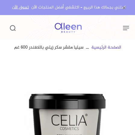
×
اعتني بجمالك هذا الربيع – اكتشفي أفضل المنتجات الآن!
تسوق الآن
الصفحة الرئيسية
سيليا مقشر سكر زيتي باللافندر 600 غم