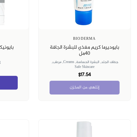
BIODERMA
بايوديرما كريم مغذي للبشرة الجافة
بايوني
٤٠مل
جفاف الجلد,
البشرة الحساسة,
Creams,
مرطب,
g
Safe Skincare
$17.54
إنتهى من المخزن