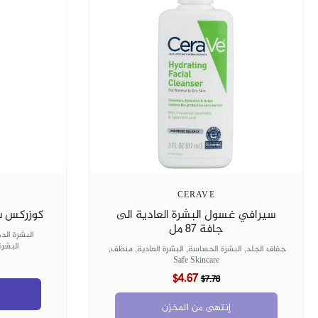
CERAVE
سيرافي غسول البشرة العادية الى
كوزركس سيرو
جافة 87 مل
البشرة الد
البشرة
جفاف الجلد,
البشرة الحساسة,
البشرة العادية,
منظف,
Safe Skincare
$4.67
$7.78
إنتهى من المخزن