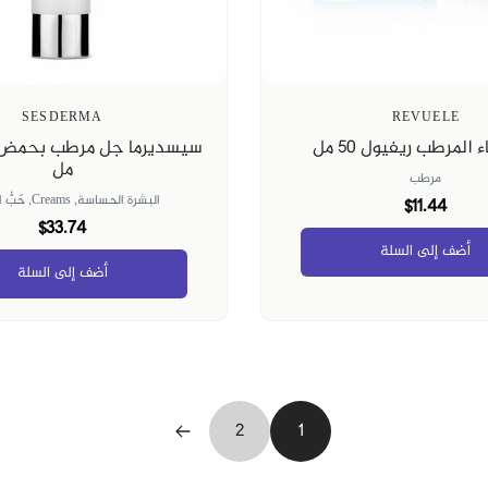
SESDERMA
REVUELE
 المرطب ريفيول 50 مل
مل
مرطب
البشرة الحساسة,
Creams,
حَبُّ 
$11.44
$33.74
أضف إلى السلة
أضف إلى السلة
2
1