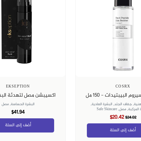
EKSEPTION
COSRX
م البيبتيدات - 150 مل
اكسيبشن مصل لتهدئة البشرة ٥
هنية,
جفاف الجلد,
البشرة العادية,
البشرة الحساسة,
مصل
 المركبة,
مصل,
Safe Skincare
$41.94
$20.42
$24.02
أضف إلى السلة
أضف إلى السلة