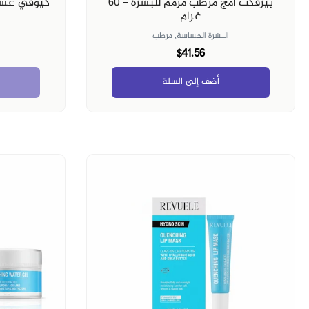
بيرفكت أمج مرطب مرمم للبشرة - 60
كيوفي غسو
غرام
البشرة الحساسة,
مرطب
$41.56
أضف إلى السلة