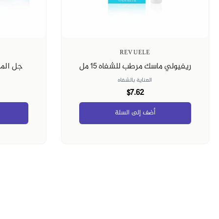
REVUELE
ريفيولي ماسك مرطب للشفاه ١٥ مل
جل الماء
العناية بالشفاه
$7.62
أضف إلى السلة