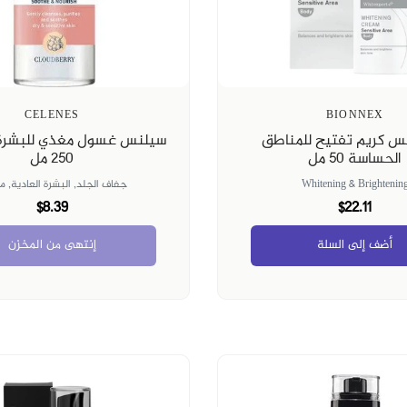
CELENES
BIONNEX
كس كريم تفتيح للمناطق
سيلنس غسول مغذي للبشرة
الحساسة ٥٠ مل
٢٥٠ مل
Whitening & Brightenin
جفاف الجلد,
البشرة العادية,
م
$8.39
$22.11
أضف إلى السلة
إنتهى من المخزن