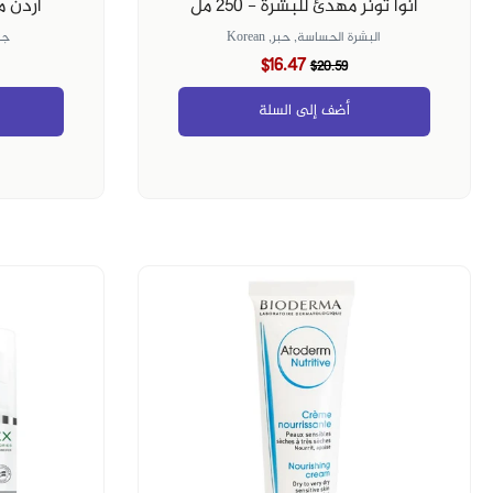
انوا تونر مهدئ للبشرة - 250 مل
آردن مرطب
البشرة الحساسة,
حبر,
Korean
جف
$16.47
$20.59
أضف إلى السلة