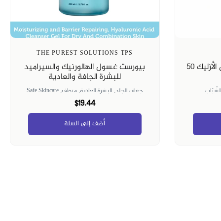
THE PUREST SOLUTIONS TPS
سيسديرما جل مرطب بحمض الأزليك ٥٠
بيورست غسول الهالورنيك والسيراميد
للبشرة الجافة والعادية
الشّبَاب
جفاف الجلد,
البشرة العادية,
منظف,
Safe Skincare
$19.44
أضف إلى السلة