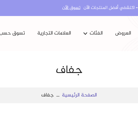
تسوق الآن
العروض
الفئات
العلامات التجارية
تسوق حسب
كل البشرة
مشاكل الجسم
العناية بالجسم
ماكياج
جفاف
المكملات الغذائية
العناية بالاسنان
المنتجات الكورية
الصفحة الرئيسية
جفاف