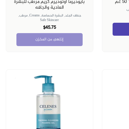
بايوديرما أوتوديرم كريم مرطب للبشرة
العادية والجافه
ب
جفاف الجلد,
البشرة الحساسة,
Creams,
مرطب,
Safe Skincare
$45.75
إنتهى من المخزن