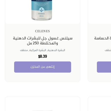
CELENES
 الحساسة
سيلنس غسول جل للبشرات الدهنية
والمختلطة ٢٥٠ مل
نظف
البشرة الدهنية,
البشرة المركبة,
منظف
$8.39
إنتهى من المخزن