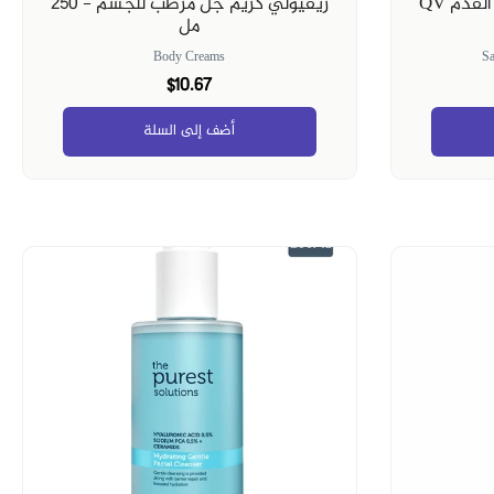
كيوفي بلسم للعناية بكعب القدم QV
ريفيولي كريم جل مرطب للجسم - 250
مل
Body Creams
Sa
$10.67
أضف إلى السلة