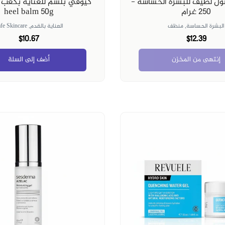
ل لطيف للبشرة الحساسة -
250 غرام
heel balm 50g
البشرة الحساسة,
منظف
العناية بالقدم,
fe Skincare
$10.67
$12.39
إنتهى من المخزن
أضف إلى السلة