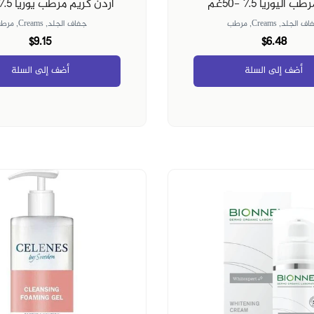
 اليوريا ٥٪؜ -٥٠غم
آردن كريم مرطب يوريا 5٪ 50 غم
اف الجلد,
Creams,
مرطب
جفاف الجلد,
Creams,
مرط
$9.15
$6.48
أضف إلى السلة
أضف إلى السلة